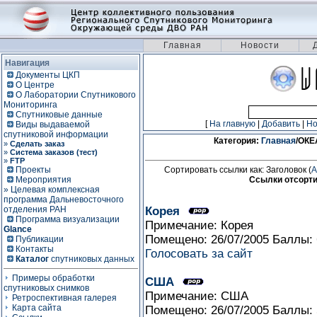
Главная
Новости
Навигация
Документы ЦКП
О Центре
О Лаборатории Спутникового
Мониторинга
Спутниковые данные
[
На главную
|
Добавить
|
Н
Виды выдаваемой
спутниковой информации
Категория:
Главная
/ОК
»
Сделать заказ
»
Система заказов (тест)
»
FTP
Проекты
Сортировать ссылки как: Заголовок (
A
Мероприятия
Ссылки отсорти
» Целевая комплексная
программа Дальневосточного
отделения РАН
Корея
Программа визуализации
Примечание: Корея
Glance
Помещено: 26/07/2005 Баллы:
Публикации
Контакты
Голосовать за сайт
Каталог
спутниковых данных
Примеры обработки
США
спутниковых снимков
Примечание: США
Ретроспективная галерея
Карта сайта
Помещено: 26/07/2005 Баллы: