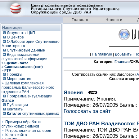
Главная
Новости
Навигация
Документы ЦКП
О Центре
О Лаборатории Спутникового
Мониторинга
Спутниковые данные
[
На главную
|
Добавить
|
Н
Виды выдаваемой
спутниковой информации
Категория:
Главная
/ОК
»
Сделать заказ
»
Система заказов (тест)
»
FTP
Проекты
Сортировать ссылки как: Заголовок (
A
Мероприятия
Ссылки отсорти
» Целевая комплексная
программа Дальневосточного
отделения РАН
Япония.
Программа визуализации
Примечание: Япония.
Glance
Помещено: 26/07/2005 Баллы:
Публикации
Контакты
Голосовать за сайт
Каталог
спутниковых данных
Примеры обработки
ТОИ ДВО РАН Владивосток 
спутниковых снимков
Примечание: ТОИ ДВО РАН Вл
Ретроспективная галерея
Карта сайта
Помещено: 26/07/2005 Баллы: