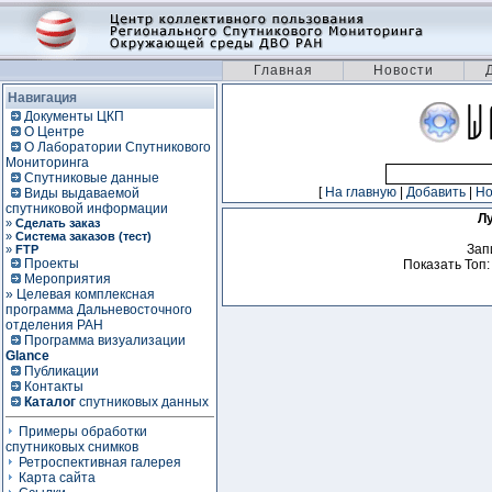
Главная
Новости
Навигация
Документы ЦКП
О Центре
О Лаборатории Спутникового
Мониторинга
Спутниковые данные
[
На главную
|
Добавить
|
Н
Виды выдаваемой
спутниковой информации
Л
»
Сделать заказ
»
Система заказов (тест)
Зап
»
FTP
Проекты
Показать Топ:
Мероприятия
» Целевая комплексная
программа Дальневосточного
отделения РАН
Программа визуализации
Glance
Публикации
Контакты
Каталог
спутниковых данных
Примеры обработки
спутниковых снимков
Ретроспективная галерея
Карта сайта