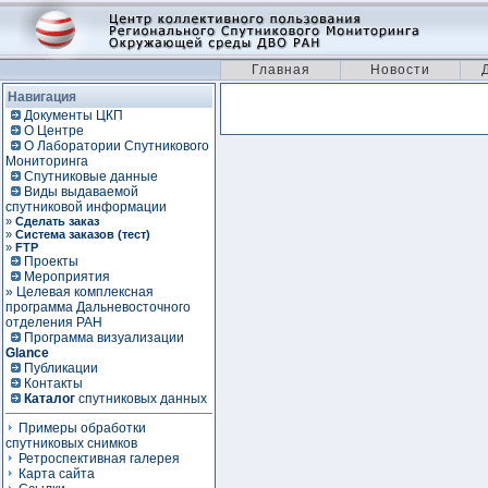
Главная
Новости
Навигация
Документы ЦКП
О Центре
О Лаборатории Спутникового
Мониторинга
Спутниковые данные
Виды выдаваемой
спутниковой информации
»
Сделать заказ
»
Система заказов (тест)
»
FTP
Проекты
Мероприятия
» Целевая комплексная
программа Дальневосточного
отделения РАН
Программа визуализации
Glance
Публикации
Контакты
Каталог
спутниковых данных
Примеры обработки
спутниковых снимков
Ретроспективная галерея
Карта сайта