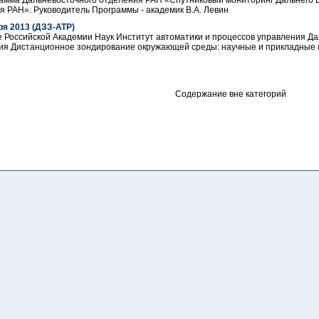
амма Дальневосточного отделения РАН «Спутниковый мониторинг Дальнего 
я РАН». Руководитель Программы - академик В.А. Левин
ря 2013 (ДЗЗ-АТР)
 Российской Академии Наук Институт автоматики и процессов управления Д
 Дистанционное зондирование окружающей среды: научные и прикладные ис
Содержание вне категорий