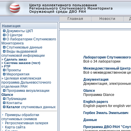
Главная
Новости
Навигация
Документы ЦКП
О Центре
О Лаборатории Спутникового
Мониторинга
Спутниковые данные
Виды выдаваемой
спутниковой информации
Лаборатория Спутникового
»
Сделать заказ
Всё о 34 лаборатории
»
Система заказов (тест)
»
FTP
Межведомственный Центр
Проекты
Всё о межведомственном ц
Мероприятия
» Целевая комплексная
Документация
программа Дальневосточного
Документация, электронные 
отделения РАН
Программа визуализации
Glance
Glance
Программа Glance
Публикации
English papers
Контакты
English papers for english vers
Каталог
спутниковых данных
Гербек Эмиль Эмильевич
Примеры обработки
спутниковых снимков
Данные
Ретроспективная галерея
Программа ДВО РАН "Спутн
Карта сайта