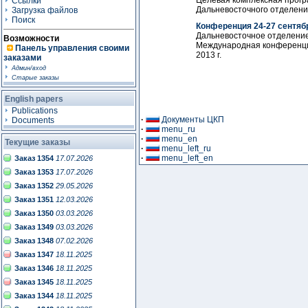
Целевая комплексная прогр
Ссылки
Дальневосточного отделени
Загрузка файлов
Поиск
Конференция 24-27 сентяб
Дальневосточное отделение
Возможности
Международная конференция
Панель управления своими
2013 г.
заказами
Админ/вход
Старые заказы
English papers
Publications
·
Документы ЦКП
Documents
·
menu_ru
·
menu_en
Текущие заказы
·
menu_left_ru
·
menu_left_en
Заказ 1354
17.07.2026
Заказ 1353
17.07.2026
Заказ 1352
29.05.2026
Заказ 1351
12.03.2026
Заказ 1350
03.03.2026
Заказ 1349
03.03.2026
Заказ 1348
07.02.2026
Заказ 1347
18.11.2025
Заказ 1346
18.11.2025
Заказ 1345
18.11.2025
Заказ 1344
18.11.2025