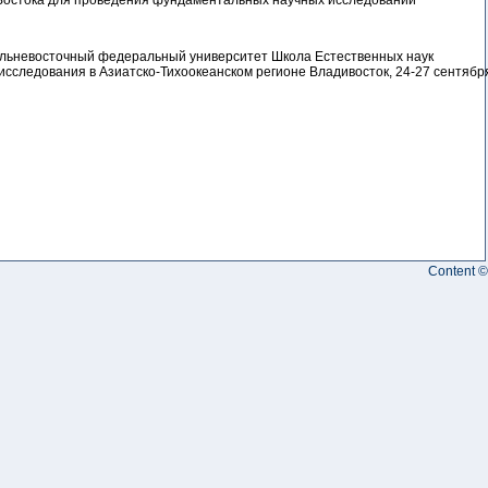
Востока для проведения фундаментальных научных исследований
альневосточный федеральный университет Школа Естественных наук
следования в Азиатско-Тихоокеанском регионе Владивосток, 24-27 сентябр
Content ©