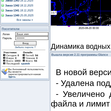
Заказ 1343
18.11.2025
Заказ 1342
18.11.2025
Заказ 1341
18.11.2025
Заказ 1340
25.05.2025
Все заказы »
Посетители
Логин
Пароль
Динамика водных
Забыли пароль ?
Участники:
Онлайн
Вышла версия 2.11 программы Glance
Сегодня:
0
Гостей:
94
Вчера:
0
Членов:
0
Всего:
1003
Всего:
94
Последний:
sputnik
В новой верси
Вы Анонимный пользователь.
Вы можете
зарегистрироваться нажав
Здесь
- Удалена по
- Увеличено 
файла и лимит