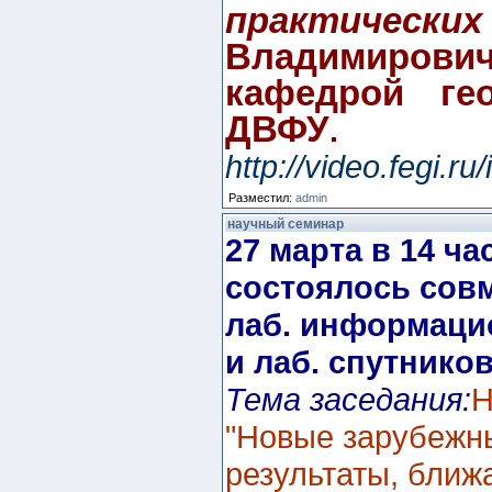
практическ
Владимирови
кафедрой ге
ДВФУ
.
http://video.fegi
Разместил:
admin
научный семинар
27 марта в 14 ч
состоялось сов
лаб. информаци
и лаб. спутник
Тема заседания:
Н
"Новые зарубежны
результаты, ближ