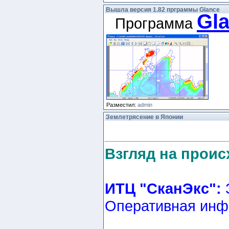
Вышла версия 1.82 прграммы Glance
Gl
Программа
Разместил:
admin
Землетрясение в Японии
Взгляд на прои
ИТЦ "СканЭкс":
Оперативная ин