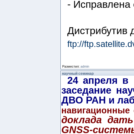
- Исправлена
Дистрибутив д
ftp://ftp.satelli
Разместил:
admin
научный семинар
24 апреля в
заседание на
ДВО РАН и лаб
навигационные
доклада дат
GNSS-систем