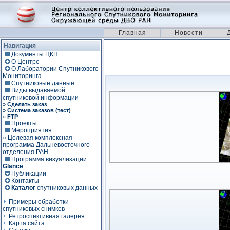
Главная
Новости
Навигация
Документы ЦКП
О Центре
О Лаборатории Спутникового
Мониторинга
Спутниковые данные
Виды выдаваемой
спутниковой информации
»
Сделать заказ
»
Система заказов (тест)
»
FTP
Проекты
Мероприятия
» Целевая комплексная
программа Дальневосточного
отделения РАН
Программа визуализации
Glance
Публикации
Контакты
Каталог
спутниковых данных
Примеры обработки
спутниковых снимков
Ретроспективная галерея
Карта сайта