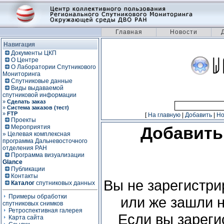
Главная
Новости
Навигация
Документы ЦКП
О Центре
О Лаборатории Спутникового
Мониторинга
Спутниковые данные
Виды выдаваемой
спутниковой информации
»
Сделать заказ
»
Система заказов (тест)
»
FTP
[
На главную
|
Добавить
|
Н
Проекты
Мероприятия
Добавить
» Целевая комплексная
программа Дальневосточного
отделения РАН
Программа визуализации
Glance
Публикации
Контакты
Вы не зарегистри
Каталог
спутниковых данных
Примеры обработки
или же зашли н
спутниковых снимков
Ретроспективная галерея
Если вы зареги
Карта сайта