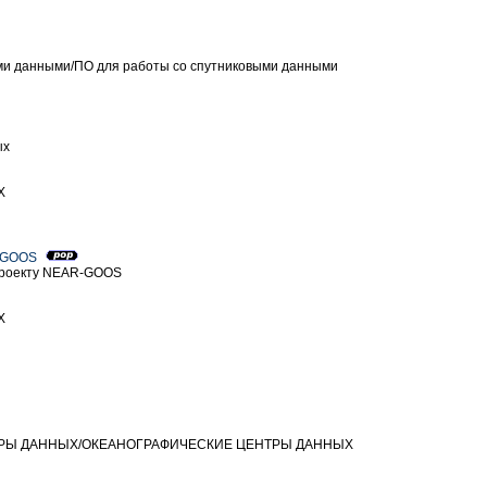
ыми данными/ПO для работы со спутниковыми данными
ых
Х
R-GOOS
 проекту NEAR-GOOS
Х
НТРЫ ДАННЫХ/ОКЕАНОГРАФИЧЕСКИЕ ЦЕНТРЫ ДАННЫХ