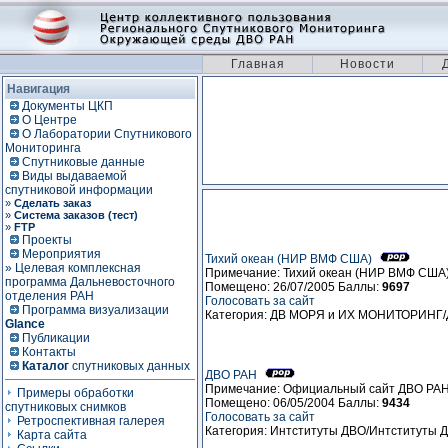
Главная
Новости
Навигация
Документы ЦКП
О Центре
О Лаборатории Спутникового
Мониторинга
Спутниковые данные
Виды выдаваемой
спутниковой информации
»
Сделать заказ
»
Система заказов (тест)
»
FTP
Проекты
Мероприятия
Тихий океан (НИР ВМФ США)
» Целевая комплексная
Примечание: Тихий океан (НИР ВМФ США
программа Дальневосточного
Помещено: 26/07/2005 Баллы:
9697
отделения РАН
Голосовать за сайт
Программа визуализации
Категория: ДВ МОРЯ и ИХ МОНИТОРИНГ
Glance
Публикации
Контакты
Каталог
спутниковых данных
ДВО РАН
Примечание: Официальный сайт ДВО РА
Примеры обработки
Помещено: 06/05/2004 Баллы:
9434
спутниковых снимков
Голосовать за сайт
Ретроспективная галерея
Категория: Интституты ДВО/Интституты 
Карта сайта