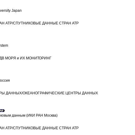
ersity Japan
РАН ATP/СПУТНИКОВЫЕ ДАННЫЕ СТРАН ATP
ystem
/ДВ МОРЯ и ИХ МОНИТОРИНГ
Россия
НТРЫ ДАННЫХ/ОКЕАНОГРАФИЧЕСКИЕ ЦЕНТРЫ ДАННЫХ
иковым данным (ИКИ РАН Москва)
РАН ATP/СПУТНИКОВЫЕ ДАННЫЕ СТРАН ATP