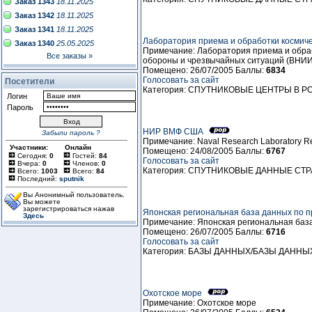
Заказ 1343
18.11.2025
Заказ 1342
18.11.2025
Заказ 1341
18.11.2025
Лаборатория приема и обработки космиче
Заказ 1340
25.05.2025
Примечание: Лаборатория приема и обраб
Все заказы »
обороны и чрезвычайных ситуаций (ВНИИ
Помещено: 26/07/2005 Баллы:
6834
Голосовать за сайт
Посетители
Категория: СПУТНИКОВЫЕ ЦЕНТРЫ В 
Логин
Пароль
НИР ВМФ США
Забыли пароль ?
Примечание: Naval Research Laboratory Re
Участники:
Онлайн
Помещено: 24/08/2005 Баллы:
6767
Сегодня:
0
Гостей:
84
Голосовать за сайт
Вчера:
0
Членов:
0
Категория: СПУТНИКОВЫЕ ДАННЫЕ СТ
Всего:
1003
Всего:
84
Последний:
sputnik
Вы Анонимный пользователь.
Вы можете
зарегистрироваться нажав
Японская региональная база данных по
Здесь
Примечание: Японская региональная баз
Помещено: 26/07/2005 Баллы:
6716
Голосовать за сайт
Категория: БАЗЫ ДАННЫХ/БАЗЫ ДАННЫ
Охотское море
Примечание: Охотское море