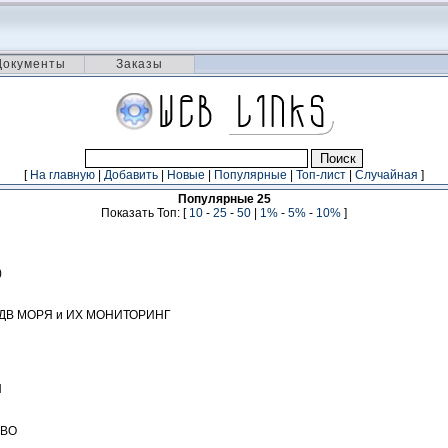
Документы
Заказы
[
На главную
|
Добавить
|
Новые
|
Популярные
|
Топ-лист
|
Случайная
]
Популярные 25
Показать Топ: [
10
-
25
-
50
|
1%
-
5%
-
10%
]
)
/ДВ МОРЯ и ИХ МОНИТОРИНГ
Н
ДВО