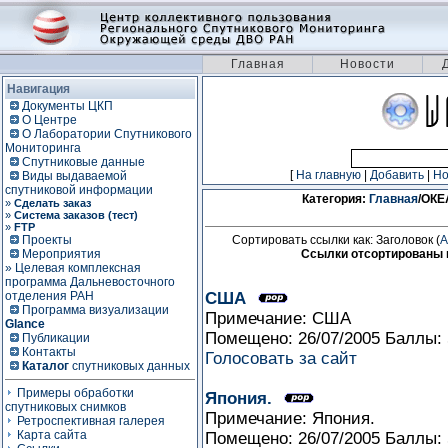
Главная
Новости
Навигация
Документы ЦКП
О Центре
О Лаборатории Спутникового
Мониторинга
Спутниковые данные
[
На главную
|
Добавить
|
Н
Виды выдаваемой
спутниковой информации
Категория:
Главная
/ОК
»
Сделать заказ
»
Система заказов (тест)
»
FTP
Проекты
Сортировать ссылки как: Заголовок (
A
Мероприятия
Ссылки отсортированы к
» Целевая комплексная
программа Дальневосточного
отделения РАН
США
Программа визуализации
Примечание: США
Glance
Помещено: 26/07/2005 Баллы:
Публикации
Контакты
Голосовать за сайт
Каталог
спутниковых данных
Примеры обработки
Япония.
спутниковых снимков
Примечание: Япония.
Ретроспективная галерея
Карта сайта
Помещено: 26/07/2005 Баллы: