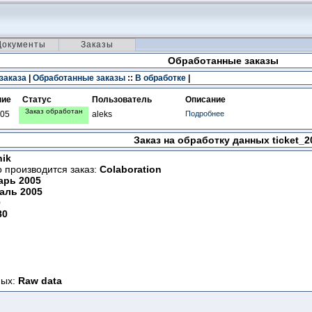
Документы
Заказы
Обработанные заказы
заказа
|
Обработанные заказы
::
В обработке
|
ние
Статус
Пользователь
Описание
Заказ обработан
005
aleks
Подробнее
Заказ на обработку данных
ticket_2
ik
о производится заказ:
Colaboration
арь 2005
аль 2005
0
80
ных:
Raw data