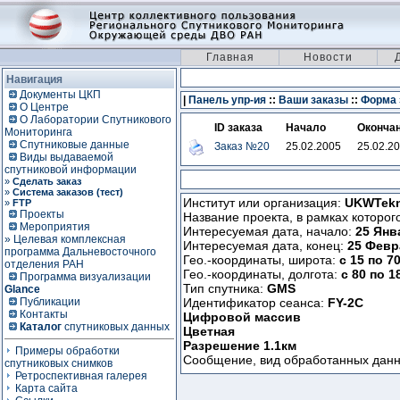
Главная
Новости
Навигация
Документы ЦКП
|
Панель упр-ия
::
Ваши заказы
::
Форма 
О Центре
О Лаборатории Спутникового
ID заказа
Начало
Оконча
Мониторинга
Спутниковые данные
Заказ №20
25.02.2005
25.02.2
Виды выдаваемой
спутниковой информации
»
Сделать заказ
»
Система заказов (тест)
Институт или организация:
UKWTekn
»
FTP
Проекты
Название проекта, в рамках которог
Мероприятия
Интересуемая дата, начало:
25 Янв
» Целевая комплексная
Интересуемая дата, конец:
25 Февр
программа Дальневосточного
Гео.-координаты, широта:
с 15 по 7
отделения РАН
Гео.-координаты, долгота:
с 80 по 1
Программа визуализации
Тип спутника:
GMS
Glance
Публикации
Идентификатор сеанса:
FY-2C
Контакты
Цифровой массив
Каталог
спутниковых данных
Цветная
Разрешение 1.1км
Примеры обработки
Сообщение, вид обработанных дан
спутниковых снимков
Ретроспективная галерея
Карта сайта