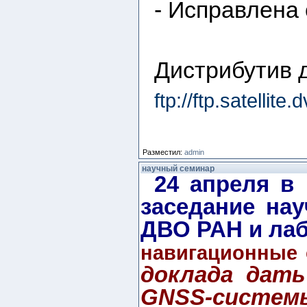
- Исправлена
Дистрибутив д
ftp://ftp.satelli
Разместил:
admin
научный семинар
24 апреля в
заседание на
ДВО РАН и лаб
навигационные
доклада дат
GNSS-систем