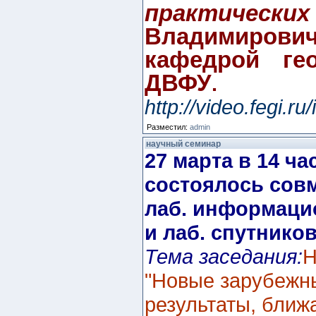
практическ
Владимирови
кафедрой ге
ДВФУ
.
http://video.fegi
Разместил:
admin
научный семинар
27 марта в 14 ч
состоялось сов
лаб. информаци
и лаб. спутник
Тема заседания:
Н
"Новые зарубежны
результаты, ближ