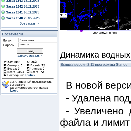
Заказ 1343
18.11.2025
Заказ 1342
18.11.2025
Заказ 1341
18.11.2025
Заказ 1340
25.05.2025
Все заказы »
Посетители
Логин
Пароль
Динамика водных
Забыли пароль ?
Участники:
Онлайн
Вышла версия 2.11 программы Glance
Сегодня:
0
Гостей:
72
Вчера:
0
Членов:
0
Всего:
1003
Всего:
72
Последний:
sputnik
В новой верси
Вы Анонимный пользователь.
Вы можете
зарегистрироваться нажав
Здесь
- Удалена по
- Увеличено 
файла и лимит