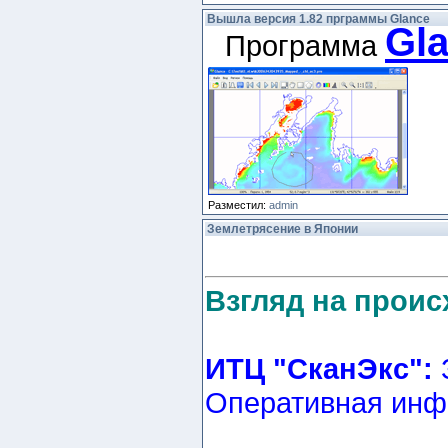
Вышла версия 1.82 прграммы Glance
Gl
Программа
Разместил:
admin
Землетрясение в Японии
Взгляд на прои
ИТЦ "СканЭкс":
Оперативная ин