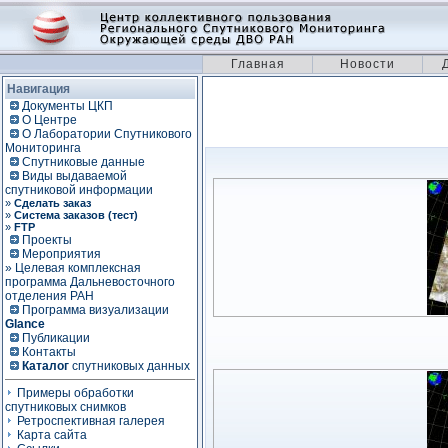
Главная
Новости
Навигация
Документы ЦКП
О Центре
О Лаборатории Спутникового
Мониторинга
Спутниковые данные
Виды выдаваемой
спутниковой информации
»
Сделать заказ
»
Система заказов (тест)
»
FTP
Проекты
Мероприятия
» Целевая комплексная
программа Дальневосточного
отделения РАН
Программа визуализации
Glance
Публикации
Контакты
Каталог
спутниковых данных
Примеры обработки
спутниковых снимков
Ретроспективная галерея
Карта сайта