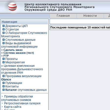
Главная
Новости
Навигация
Документы ЦКП
Последние помещенные 10 новостей nat
О Центре
О Лаборатории Спутникового
Мониторинга
Спутниковые данные
Виды выдаваемой
спутниковой информации
»
Сделать заказ
»
Система заказов (тест)
»
FTP
Проекты
Мероприятия
» Целевая комплексная
программа Дальневосточного
отделения РАН
Программа визуализации
Glance
Публикации
Контакты
Каталог
спутниковых данных
Примеры обработки
спутниковых снимков
Ретроспективная галерея
Карта сайта