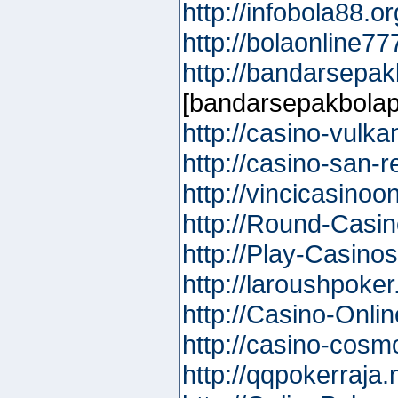
http://infobola88.or
http://bolaonline7
http://bandarsepa
[bandarsepakbolap
http://casino-vulk
http://casino-san
http://vincicasinoo
http://Round-Casi
http://Play-Casino
http://laroushpoke
http://Casino-Onlin
http://casino-cos
http://qqpokerraja.