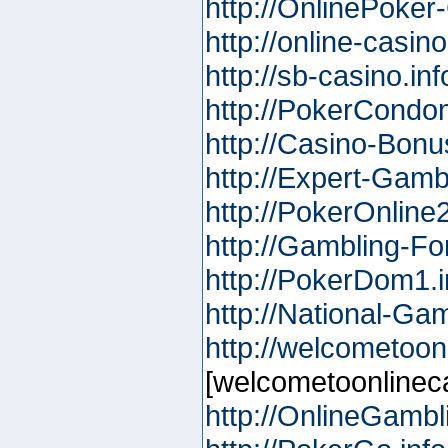
http://OnlinePoker
http://online-casin
http://sb-casino.inf
http://PokerCond
http://Casino-Bonu
http://Expert-Gam
http://PokerOnlin
http://Gambling-F
http://PokerDom1.i
http://National-Ga
http://welcometoo
[welcometoonlinec
http://OnlineGamb