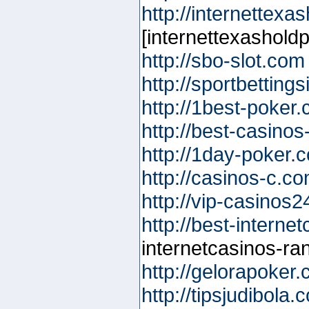
http://internettex
[internettexashold
http://sbo-slot.com
http://sportbettings
http://1best-poker
http://best-casinos
http://1day-poker.
http://casinos-c.c
http://vip-casinos
http://best-interne
internetcasinos-ran
http://gelorapoker
http://tipsjudibola.