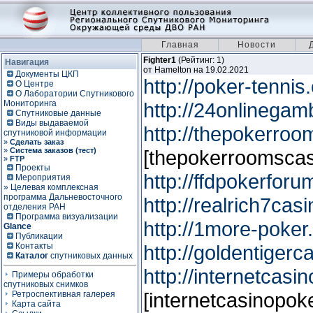
Главная
Новости
Fighter1
(Рейтинг: 1)
Навигация
от Hamelton на 19.02.2021
Документы ЦКП
http://poker-tenni
О Центре
О Лаборатории Спутникового
Мониторинга
http://24onlinegam
Спутниковые данные
Виды выдаваемой
http://thepokerro
спутниковой информации
»
Сделать заказ
»
Система заказов (тест)
[thepokerroomscas
»
FTP
Проекты
http://ffdpokerfor
Мероприятия
» Целевая комплексная
программа Дальневосточного
http://realrich7ca
отделения РАН
Программа визуализации
http://1more-poke
Glance
Публикации
Контакты
http://goldentigerca
Каталог
спутниковых данных
http://internetcas
Примеры обработки
спутниковых снимков
[internetcasinopok
Ретроспективная галерея
Карта сайта