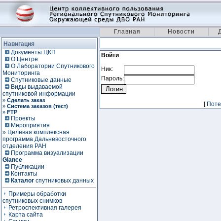
Главная
Новости
Навигация
Документы ЦКП
Войти
О Центре
О Лаборатории Спутникового
Ник:
Мониторинга
Пароль:
Спутниковые данные
Виды выдаваемой
спутниковой информации
»
Сделать заказ
[
Поте
»
Система заказов (тест)
»
FTP
Проекты
Мероприятия
» Целевая комплексная
программа Дальневосточного
отделения РАН
Программа визуализации
Glance
Публикации
Контакты
Каталог
спутниковых данных
Примеры обработки
спутниковых снимков
Ретроспективная галерея
Карта сайта