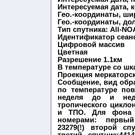
Интересуемая дата, 
Гео.-координаты, ши
Гео.-координаты, до
Тип спутника:
All-NO
Идентификатор сеан
Цифровой массив
Цветная
Разрешение 1.1км
В температуре со шк
Проекция меркаторс
Сообщение, вид обр
по температуре по
неделя до и нед
тропического циклон
и ТПО. Для фона
номерами: первый
23279(!) второй спу
третий спутник:44141