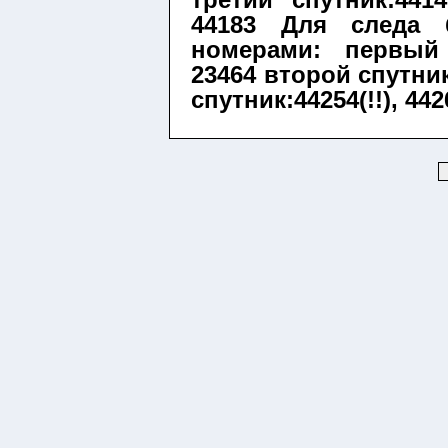
44183 Для следа
номерами: первый с
23464 второй спутник
спутник:44254(!!), 442