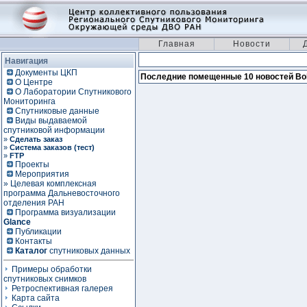
Главная
Новости
Навигация
Документы ЦКП
Последние помещенные 10 новостей Bo
О Центре
О Лаборатории Спутникового
Мониторинга
Спутниковые данные
Виды выдаваемой
спутниковой информации
»
Сделать заказ
»
Система заказов (тест)
»
FTP
Проекты
Мероприятия
» Целевая комплексная
программа Дальневосточного
отделения РАН
Программа визуализации
Glance
Публикации
Контакты
Каталог
спутниковых данных
Примеры обработки
спутниковых снимков
Ретроспективная галерея
Карта сайта